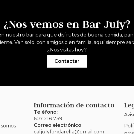
¿Nos vemos en Bar July?
n nuestro bar para que disfrutes de buena comida, pan
ente. Ven solo, con amigos o en familia, aquí siempre se
¿Nos visitas hoy?
Contactar
Información de contacto
Le
Teléfono:
Avis
607 218 739
Correo electrónico:
 somos
Polí
caljulyfondarella@gmail.com
pri