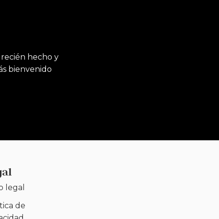
 recién hecho y
rás bienvenido
gal
o legal
tica de
vacidad