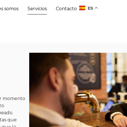
ES
s somos
Servicios
Contacto
ier momento
zo
neado.
etas que
 que la