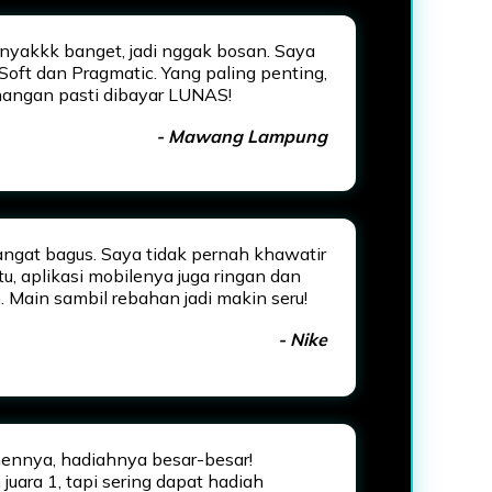
nyakkk banget, jadi nggak bosan. Saya
Soft dan Pragmatic. Yang paling penting,
nangan pasti dibayar LUNAS!
- Mawang Lampung
gat bagus. Saya tidak pernah khawatir
tu, aplikasi mobilenya juga ringan dan
. Main sambil rebahan jadi makin seru!
- Nike
mennya, hadiahnya besar-besar!
uara 1, tapi sering dapat hadiah