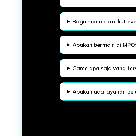
Bagaimana cara ikut eve
Apakah bermain di MPO
Game apa saja yang te
Apakah ada layanan pel