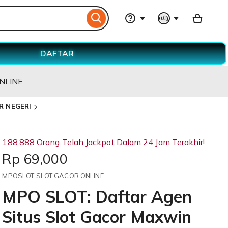
DAFTAR
NLINE
R NEGERI
188.888 Orang Telah Jackpot Dalam 24 Jam Terakhir!
Price:
Rp 69,000
MPOSLOT SLOT GACOR ONLINE
MPO SLOT: Daftar Agen
Situs Slot Gacor Maxwin