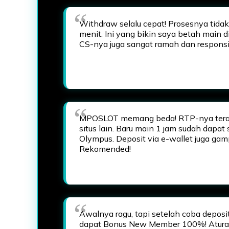
Withdraw selalu cepat! Prosesnya tidak
menit. Ini yang bikin saya betah main
CS-nya juga sangat ramah dan responsi
MPOSLOT memang beda! RTP-nya terasa
situs lain. Baru main 1 jam sudah dapat 
Olympus. Deposit via e-wallet juga ga
Rekomended!
Awalnya ragu, tapi setelah coba deposit
dapat Bonus New Member 100%! Aturan 