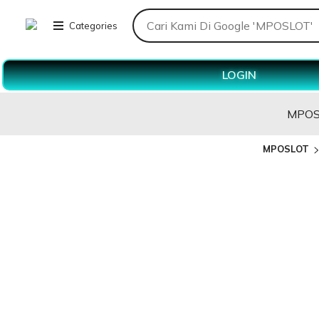
Skip
Search
to
MPOSLOT
Categories
for
Content
items
or
shops
LOGIN
MPOS
MPOSLOT